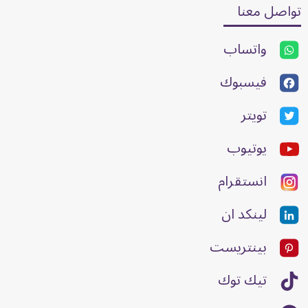
تواصل معنا
واتساب
فيسبوك
تويتر
يوتيوب
انستقرام
لينكد ان
بينتريست
تيك توك