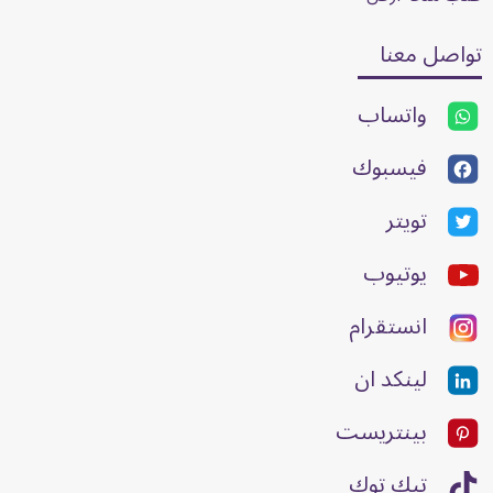
تواصل معنا
واتساب
فيسبوك
تويتر
يوتيوب
انستقرام
لينكد ان
بينتريست
تيك توك